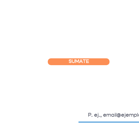
SUMATE
SUSCRIBITE A L
OSOTROS
Email
.org