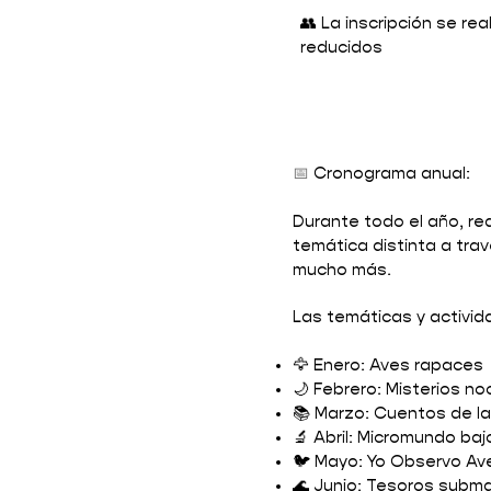
👥 La inscripción se r
reducidos
📅
Cronograma anual:
Durante todo el año, r
temática distinta a tra
mucho más.
Las temáticas y activid
🦅 Enero: Aves rapaces
🌙 Febrero: Misterios n
📚 Marzo: Cuentos de la 
🔬 Abril: Micromundo baj
🐦 Mayo: Yo Observo Av
🌊 Junio: Tesoros subma