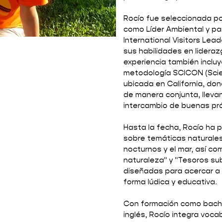
Rocío fue seleccionada p
como Líder Ambiental y par
International Visitors Lea
sus habilidades en lideraz
experiencia también incluy
metodología SCICON (Scie
ubicada en California, don
de manera conjunta, llev
intercambio de buenas prá
Hasta la fecha, Rocío ha pu
sobre temáticas naturales
nocturnos y el mar, así c
naturaleza" y "Tesoros su
diseñadas para acercar a 
forma lúdica y educativa.
Con formación como bachill
inglés, Rocío integra voca