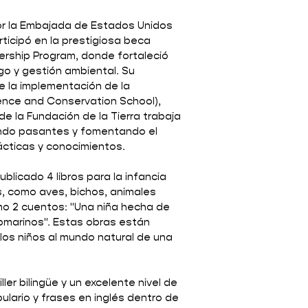
or la Embajada de Estados Unidos
ticipó en la prestigiosa beca
dership Program, donde fortaleció
go y gestión ambiental. Su
e la implementación de la
nce and Conservation School),
de la Fundación de la Tierra trabaja
ando pasantes y fomentando el
cticas y conocimientos.
blicado 4 libros para la infancia
, como aves, bichos, animales
omo 2 cuentos: "Una niña hecha de
bmarinos". Estas obras están
los niños al mundo natural de una
er bilingüe y un excelente nivel de
bulario y frases en inglés dentro de