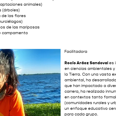
adaptaciones animales)
 (árboles)
 de las flores
murciélagos)
nos de las mariposas
 de campamento
Facilitadora
Rocío Aráoz Sandoval
es 
en ciencias ambientales y
la Tierra. Con una vasta e
ambiental, ha desarrollad
que han impactado a diver
carrera, ha realizado innu
en contextos tanto forma
(comunidades rurales y urb
un enfoque educativo cer
para cada grupo.