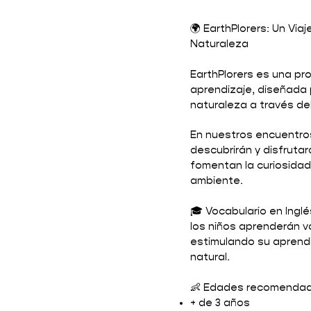
🌍 EarthPlorers: Un Via
Naturaleza
EarthPlorers es una pr
aprendizaje, diseñada 
naturaleza a través del 
En nuestros encuentros
descubrirán y disfruta
fomentan la curiosidad 
ambiente.
🎓 Vocabulario en Ingl
los niños aprenderán vo
estimulando su aprendi
natural.
👶 Edades recomendad
+ de 3 años