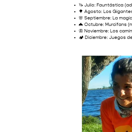
🦄 Julio: Fauntástica (
🌳 Agosto: Los Gigantes
🌸 Septiembre: La magia
🦇 Octubre: Murcifans (
🦋 Noviembre: Los cami
🏕️ Diciembre: Juegos