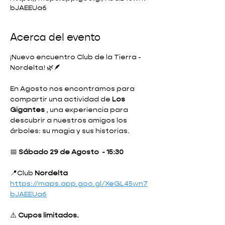
bJAEEUa6
Acerca del evento
¡Nuevo encuentro Club de la Tierra - 
Nordelta! 🌿🪶
En Agosto nos encontramos para 
compartir una actividad de 
Los 
Gigantes 
, una experiencia para 
descubrir a nuestros amigos los 
árboles: su magia y sus historias.
📅 
Sábado 29 de Agosto  - 15:30 
📍Club 
Nordelta 
https://maps.app.goo.gl/XeGL45wn7
bJAEEUa6
⚠️ 
Cupos limitados.