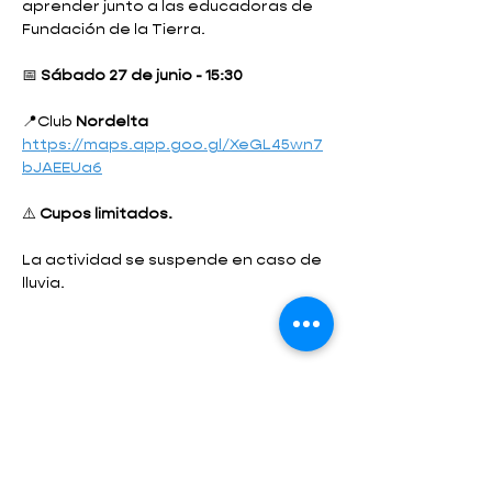
aprender junto a las educadoras de 
Fundación de la Tierra.
📅 
Sábado 27 de junio - 15:30 
📍Club 
Nordelta 
https://maps.app.goo.gl/XeGL45wn7
bJAEEUa6
⚠️ 
Cupos limitados.
La actividad se suspende en caso de 
lluvia.
Compartir este evento