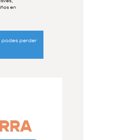
 aves,
iños en
s podes perder