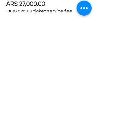
ARS 27,000.00
+ARS 675.00 ticket service fee
Compartir este evento
SUMATE
CONECTÁ CON NOSOTROS
info@fundaciondelatierra.org