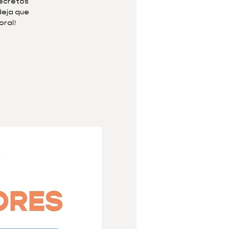
secretos
deja que
oral!