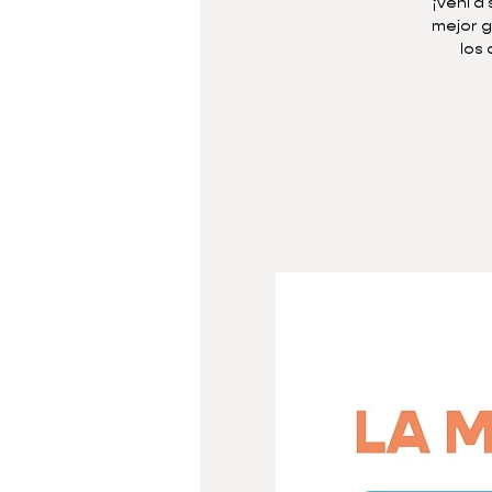
¡Veni a
mejor g
los 