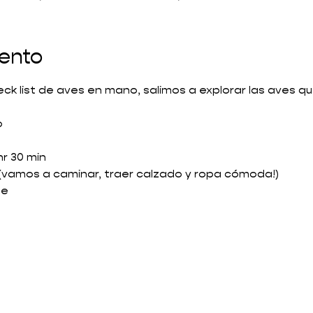
vento
eck list de aves en mano, salimos a explorar las aves q
o
hr 30 min
(vamos a caminar, traer calzado y ropa cómoda!)
te