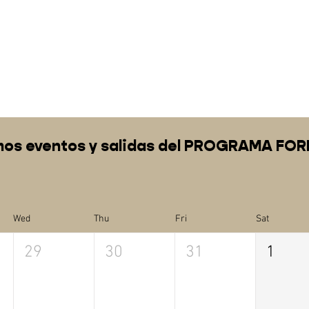
mos eventos y salidas del PROGRAMA FO
Wed
Thu
Fri
Sat
29
30
31
1