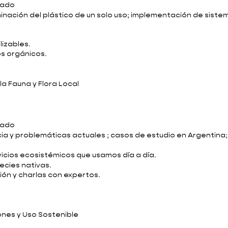
bado
inación del plástico de un solo uso; implementación de sistem
lizables.
s orgánicos.
la Fauna y Flora Local
bado
ia y problemáticas actuales ; casos de estudio en Argentina
vicios ecosistémicos que usamos día a día.
ecies nativas.
ción y charlas con expertos.
ones y Uso Sostenible