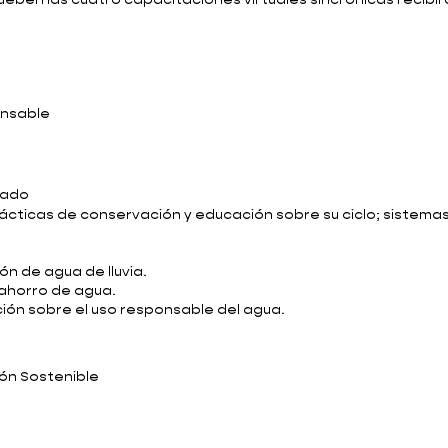
ben las cuatro capacitaciones virtuales sincrónicas recibirá
onsable
bado
ácticas de conservación y educación sobre su ciclo; sistemas
n de agua de lluvia.
 ahorro de agua.
ión sobre el uso responsable del agua.
ión Sostenible