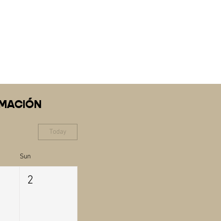
RMACIÓN
Today
Sun
2