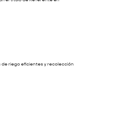
n el título de Referente en
 de riego eficientes y recolección