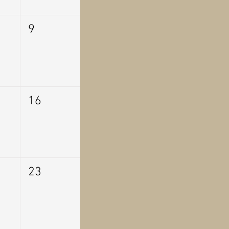
9
16
23