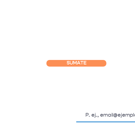
SUMATE
SUSCRIBITE A L
OSOTROS
Email
.org