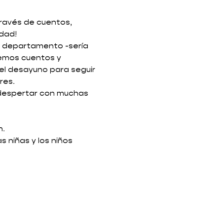
través de cuentos, 
dad! 
 o departamento -sería 
emos cuentos y 
el desayuno para seguir 
res.
 despertar con muchas 
n.
 niñas y los niños 