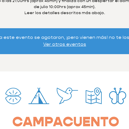
io a las 21:00hrs (aprox 45min) y finaliza con un despertar el do
de julio 10:00hrs (aprox 45min).
Leer los detalles descritos más abajo.
a este evento se agotaron, ¡pero vienen más! no te lo
Ver otros eventos