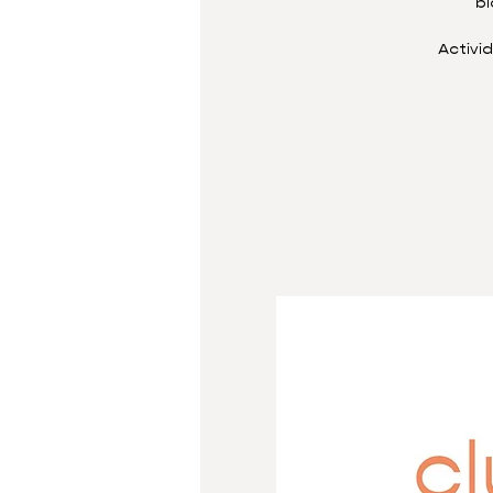
bi
Activi