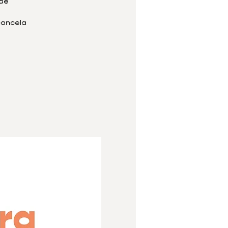
 de
 cancela