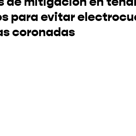
 de mitigación en tend
os para evitar electrocu
as coronadas