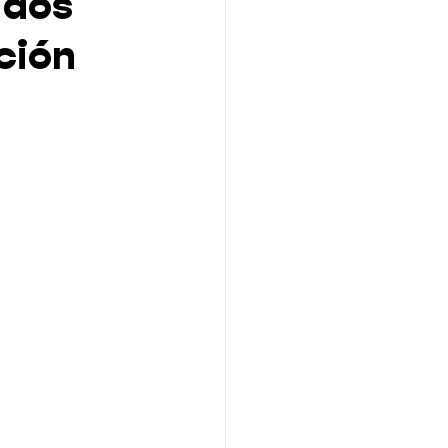
idos
ción