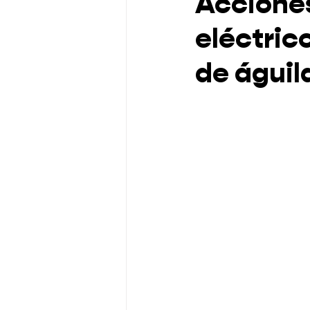
Acciones
eléctric
de águil