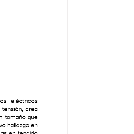
s eléctricos 
tensión, crea 
an tamaño que 
vo hallazgo en 
as en tendido 