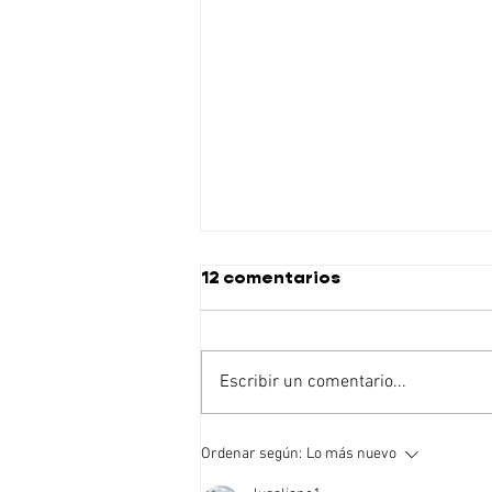
12 comentarios
Escribir un comentario...
Un jardín de mariposas a
Ordenar según:
Lo más nuevo
cielo abierto en pleno