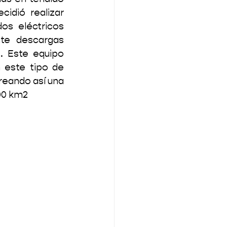
idió realizar 
s eléctricos 
te descargas 
 Este equipo 
 este tipo de 
eando así una 
00 km2