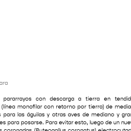
ara
 pararrayos con descarga a tierra en tendido
línea monofilar con retorno por tierra) de media 
es para las águilas y otras aves de mediano y gr
tes para posarse. Para evitar esto, luego de un nue
as coronadas (Buteogallus coronatus) electrocutad