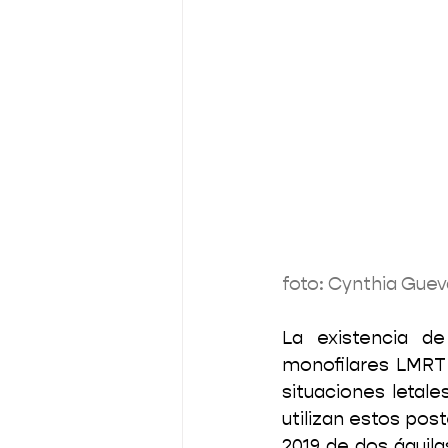
foto: Cynthia Guev
La existencia de
monofilares LMRT (
situaciones letal
utilizan estos pos
2019 de dos águil