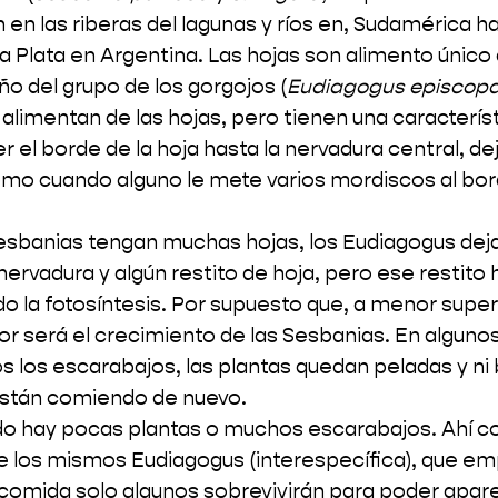
en las riberas del lagunas y ríos en, Sudamérica ha
a Plata en Argentina. Las hojas son alimento único 
 del grupo de los gorgojos (
Eudiagogus episcopa
alimentan de las hojas, pero tienen una característ
el borde de la hoja hasta la nervadura central, dej
mo cuando alguno le mete varios mordiscos al bor
esbanias tengan muchas hojas, los Eudiagogus deja
 nervadura y algún restito de hoja, pero ese restito 
do la fotosíntesis. Por supuesto que, a menor superf
or será el crecimiento de las Sesbanias. En algunos
los escarabajos, las plantas quedan peladas y ni 
 están comiendo de nuevo.
o hay pocas plantas o muchos escarabajos. Ahí c
 los mismos Eudiagogus (interespecífica), que em
comida solo algunos sobrevivirán para poder apare