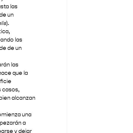
sta las 
de un 
lis
).
ica, 
ando las 
de de un 
rán las 
hace que la 
icie 
 casos, 
bien alcanzan 
omienza una 
pezarán a 
arse y dejar 