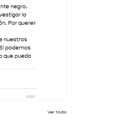
ente negro.
estigar la 
ón. Por querer 
e nuestros 
 Si podemos 
mo que pueda 
Ver todo