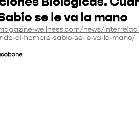
aciones Biológicas. Cua
abio se le va la mano
/magazine-wellness.com/news/interrelac
ndo-al-hombre-sabio-se-le-va-la-mano/
iacobone