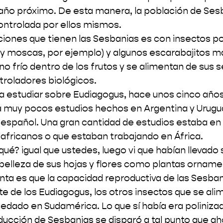
 año próximo. De esta manera, la población de Sesb
ontrolada por ellos mismos.
aciones que tienen las Sesbanias es con insectos po
 y moscas, por ejemplo) y algunos escarabajitos 
no frío dentro de los frutos y se alimentan de sus se
troladores biológicos.
estudiar sobre Eudiagogus, hace unos cinco años,
a muy pocos estudios hechos en Argentina y Urugu
spañol. Una gran cantidad de estudios estaba en 
africanos o que estaban trabajando en África.
ué? igual que ustedes, luego vi que habían llevado 
a belleza de sus hojas y flores como plantas orname
nta es que la capacidad reproductiva de las Sesba
te de los Eudiagogus, los otros insectos que se ali
uedado en Sudamérica. Lo que sí había era polinizad
oducción de Sesbanias se disparó a tal punto que ah