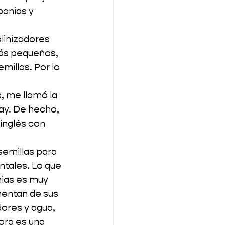
anias y 
linizadores 
más pequeños, 
millas. Por lo 
 me llamó la 
ay. De hecho, 
inglés con 
semillas para 
ntales. Lo que 
nias es muy 
mentan de sus 
ores y agua, 
ora es una 