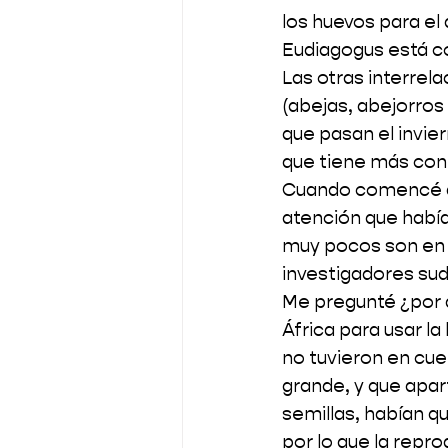
los huevos para el
Eudiagogus está c
Las otras interrel
(abejas, abejorros
que pasan el invier
que tiene más con
Cuando comencé a 
atención que habí
muy pocos son en e
investigadores sud
Me pregunté ¿por q
África para usar l
no tuvieron en cue
grande, y que apar
semillas, habían q
por lo que la repr