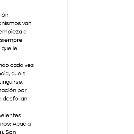
ión 
anismos van 
empieza a 
 siempre 
 que le 
ndo cada vez 
ia, que si 
tinguirse.
zación por 
 desfolian 
celentes 
ños: Acacia 
). Son 