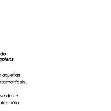
ndo 
apiens
 aquellas 
etamorfosis, 
vo de un 
lito sólo 