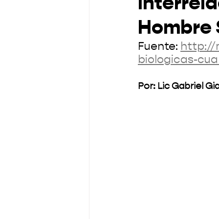
Interrel
Hombre S
Fuente: 
http:/
biologicas-cua
Por: Lic Gabriel G