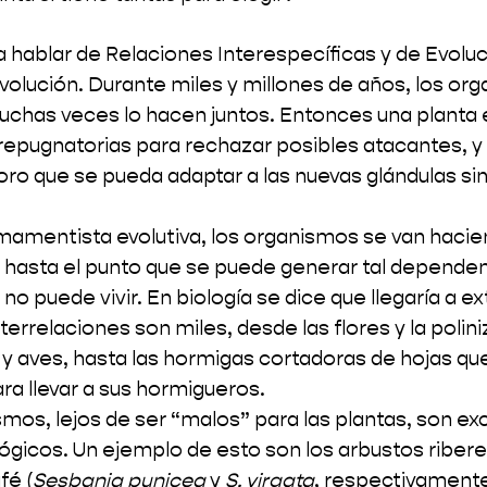
hablar de Relaciones Interespecíficas y de Evoluc
lución. Durante miles y millones de años, los org
uchas veces lo hacen juntos. Entonces una planta 
repugnatorias para rechazar posibles atacantes, y
oro que se pueda adaptar a las nuevas glándulas sin
mamentista evolutiva, los organismos se van hacie
 hasta el punto que se puede generar tal dependenc
 no puede vivir. En biología se dice que llegaría a ex
errelaciones son miles, desde las flores y la polini
y aves, hasta las hormigas cortadoras de hojas que
ra llevar a sus hormigueros.
mos, lejos de ser “malos” para las plantas, son ex
ógicos. Un ejemplo de esto son los arbustos ribere
fé (
Sesbania punicea
 y 
S. virgata
, respectivamente