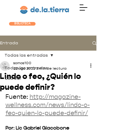
BIBLIOTECA
Entrada
Todas las entradas
somos100
Todas las entradas
22 ago 2022
3 min de lectura
Lindo o feo, ¿Quién lo
CECOBI
puede definir?
Fuente: 
http://magazine-
wellness.com/news/lindo-o-
feo-quien-lo-puede-definir/
Por: Lic Gabriel Giacobone