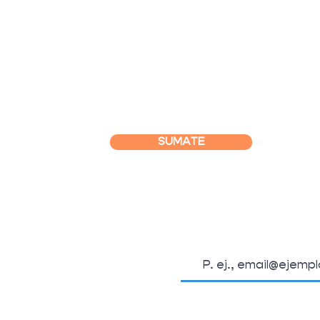
SUMATE
SUSCRIBITE A L
OSOTROS
Email
.org