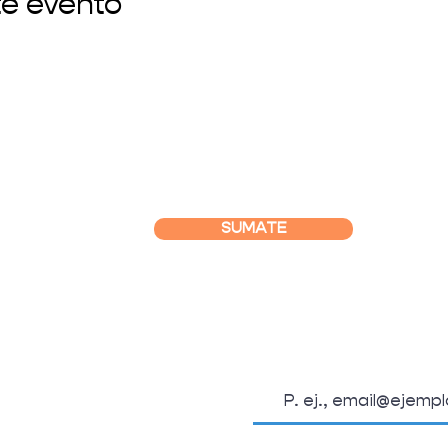
te evento
SUMATE
SUSCRIBITE A L
OSOTROS
Email
.org