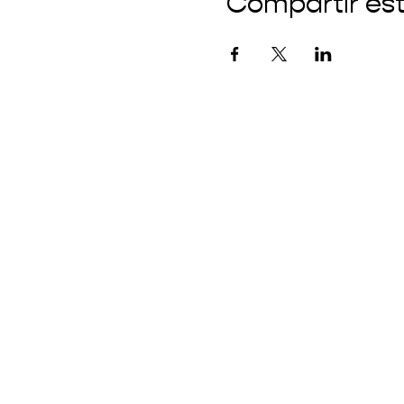
Compartir es
CONECTÁ CON N
info@fundaciondelatierra