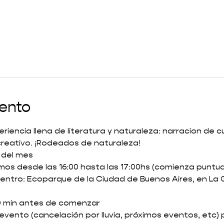
vento
iencia llena de literatura y naturaleza: narracion de c
creativo. ¡Rodeados de naturaleza! 
o del mes
mos desde las 16:00 hasta las 17:00hs (comienza puntua
entro: Ecoparque de la Ciudad de Buenos Aires, en La G
10 min antes de comenzar 
l evento (cancelación por lluvia, próximos eventos, etc)