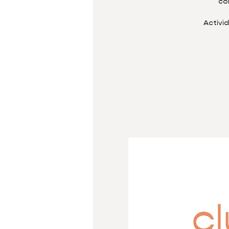
co
Activi