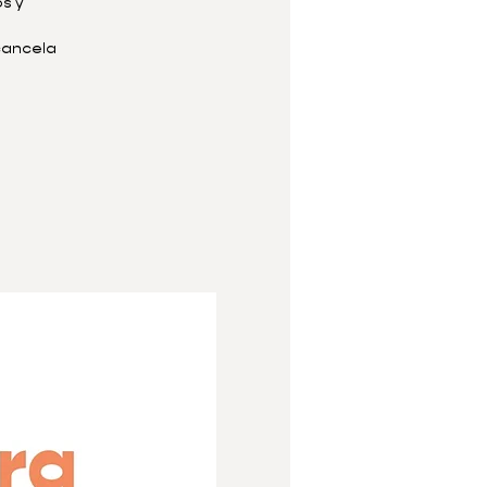
s y
 cancela