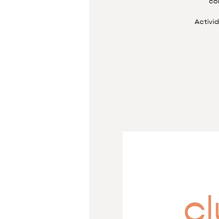
co
Activi