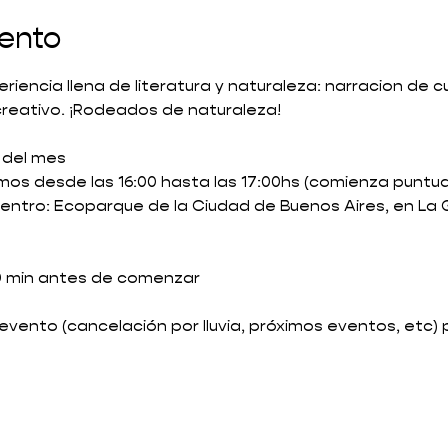
vento
iencia llena de literatura y naturaleza: narracion de c
creativo. ¡Rodeados de naturaleza! 
o del mes
mos desde las 16:00 hasta las 17:00hs (comienza puntua
entro: Ecoparque de la Ciudad de Buenos Aires, en La G
10 min antes de comenzar 
l evento (cancelación por lluvia, próximos eventos, etc)