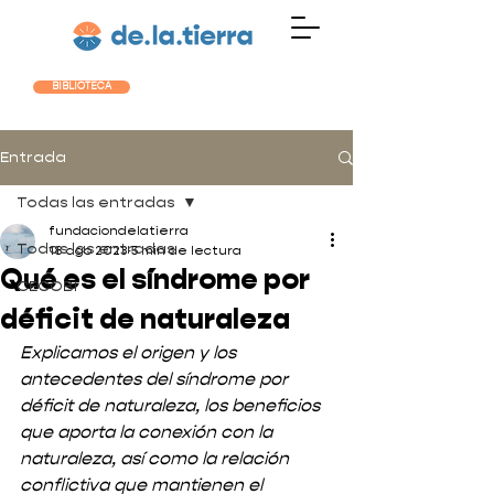
BIBLIOTECA
Entrada
Todas las entradas
fundaciondelatierra
Todas las entradas
18 ago 2023
5 min de lectura
Qué es el síndrome por
CECOBI
déficit de naturaleza
Explicamos el origen y los 
antecedentes del síndrome por 
déficit de naturaleza, los beneficios 
que aporta la conexión con la 
naturaleza, así como la relación 
conflictiva que mantienen el 