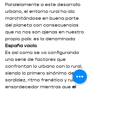
Paralelamente a este desarrollo 
urbano, el entorno rural ha ido 
marchitándose en buena parte 
del planeta con consecuencias 
que no nos son ajenas en nuestro 
propio país: es la denominada 
España vacía
.
Es así como se va configurando 
una serie de factores que 
confrontan lo urbano con lo rural, 
siendo lo primero sinónimo de 
sordidez, ritmo frenético y ruido 
ensordecedor mientras que 
el 
entorno rural se tiñe de nostalgia 
adquiriendo valores supremos
, 
como una suerte de paraíso 
perdido para urbanitas 
melancólicos. 