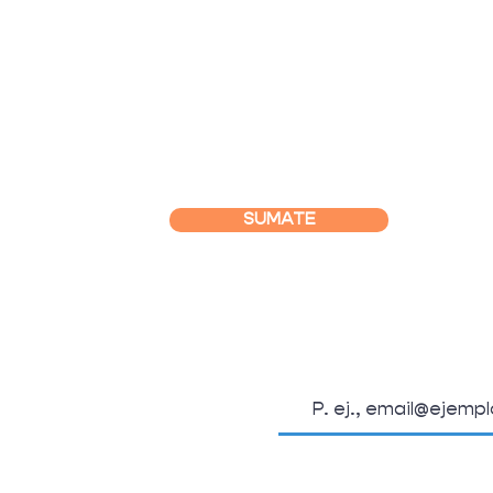
SUMATE
SUSCRIBITE A L
OSOTROS
Email
.org