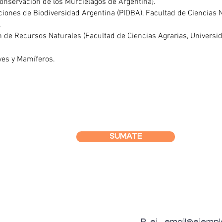
servación de los Murciélagos de Argentina).
ciones de Biodiversidad Argentina (PIDBA), Facultad de Ciencias Nat
.
n de Recursos Naturales (Facultad de Ciencias Agrarias, Universi
es y Mamíferos.
SUMATE
SUSCRIBITE A L
OSOTROS
Email